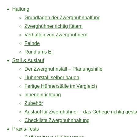
Haltung
Grundlagen der Zwerghuhnhaltung
Zwerghühner richtig füttern
Verhalten von Zwerghühnern
Zum
Feinde
Inhalt
Rund ums Ei
springen
Praxis – Test Hühnerzubehör
Stall & Auslauf
Geflügelfu
Der Zwerghuhnstall – Planungshilfe
Geflügelzaun /
Hühnerstall selber bauen
Hühnerzaun
Fertige Hühnerställe im Vergleich
Geflügelfutterautomat
Feedomati
Inneneinrichtung
Feedomatic
Zubehör
Vogelschutznetz /
Auslauf für Zwerghühner – das Gehege richtig gesta
Volierennetz
Geflügelfu
Checkliste Zwerghuhnhaltung
* = Affiliate Link / Werbelink
Praxis-Tests