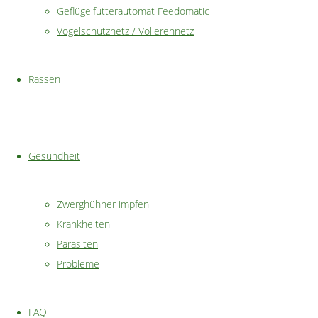
Geflügelfutterautomat Feedomatic
Vogelschutznetz / Volierennetz
Rassen
Wir haben den
Feedomatic
Gesundheit
Futterautomat mit
Trittplatte bei
Hühnerhaltern in der
Zwerghühner impfen
Nachbarschaft entdeckt
Krankheiten
und waren sofort
Parasiten
begeistert. Genau so
Probleme
einen Futtertrog hatten
wir gesucht.
FAQ