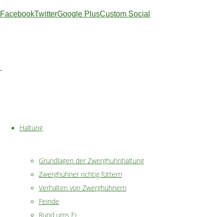
Facebook
Twitter
Google Plus
Custom Social
• automatischer
Futtertrog mit Trittplatte
• für bis zu 12 kg Futter
• individuell auf das
Gewicht der Tiere
Haltung
einstellbar (450g – 2kg)
• Schimmelwachstum ist
Grundlagen der Zwerghuhnhaltung
stark reduziert
Zwerghühner richtig füttern
Verhalten von Zwerghühnern
Feinde
Rund ums Ei