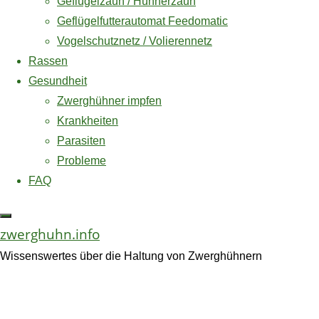
Geflügelzaun / Hühnerzaun
Feedomati
Geflügelfutterautomat Feedomatic
Amazon und das Amazon-Logo sind
Vogelschutznetz / Volierennetz
Warenzeichen von Amazon.com, Inc.
Rassen
oder eines seiner verbundenen
Gesundheit
Unternehmen.
Zwerghühner impfen
Krankheiten
Parasiten
Probleme
Produktdet
FAQ
Futterauto
zwerghuhn.info
Wissenswertes über die Haltung von Zwerghühnern
Hühner