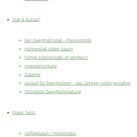
Stall & Auslauf
Der Zwerghuhnstall – Planungshilfe
Praxis –
Hühnerstall selber bauen
Fertige Hühnerställe im Vergleich
Test
Inneneinrichtung
Zubehör
Futterauto
Auslauf für Zwerghühner – das Gehege richtig gestalten
Checkliste Zwerghuhnhaltung
Hühner
Praxis-Tests
Geflügelzaun / Hühnerzaun