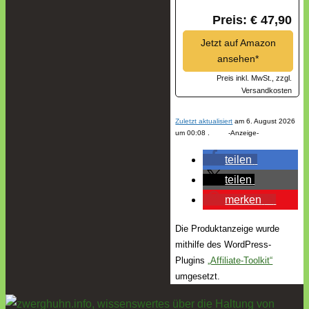
Preis: € 47,90
Jetzt auf Amazon
ansehen*
Preis inkl. MwSt., zzgl.
Versandkosten
Zuletzt aktualisiert
am 6. August 2026
um 00:08 . -Anzeige-
teilen
teilen
merken
5
Die Produktanzeige wurde
mithilfe des WordPress-
Plugins
„Affiliate-Toolkit“
umgesetzt.