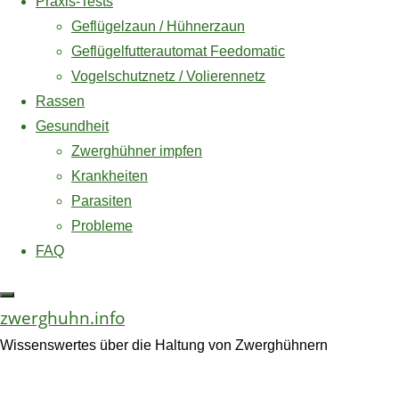
Praxis-Tests
Zuletzt aktualisiert
am 6. August 2026 um 00:07 . -Anzeige-
–
Geflügelzaun / Hühnerzaun
* = Affiliate Link / Werbelink
Geflügelfutterautomat Feedomatic
Vogelschutznetz / Volierennetz
Test
Rassen
Amazon und das Amazon-Logo sind Warenzeichen von
Gesundheit
Amazon.com, Inc. oder eines seiner verbundenen
Hühnerzubehör
Zwerghühner impfen
Unternehmen.
Krankheiten
Parasiten
Probleme
Geflügelzaun
FAQ
/
Hühnerzaun
zwerghuhn.info
mobil
Wissenswertes über die Haltung von Zwerghühnern