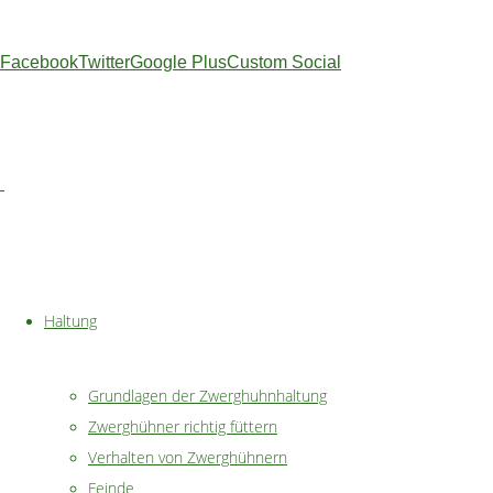
Geflügelfutterautomat
Feedomatic
Facebook
Twitter
Google Plus
Custom Social
Vogelschutznetz
/
Volierennetz
Haltung
teilen
Grundlagen der Zwerghuhnhaltung
Zwerghühner richtig füttern
teilen
Verhalten von Zwerghühnern
Feinde