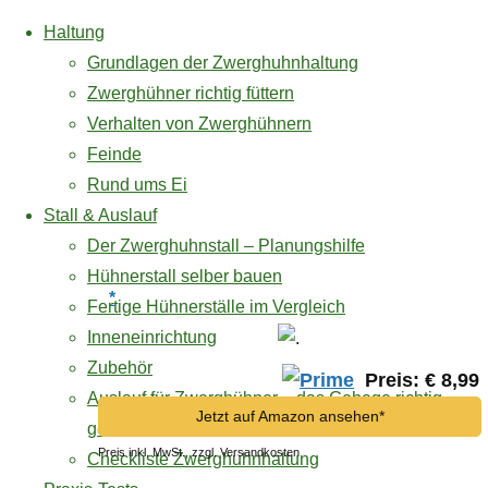
Haltung
Grundlagen der Zwerghuhnhaltung
Zwerghühner richtig füttern
Verhalten von Zwerghühnern
Zum
Feinde
Inhalt
Rund ums Ei
springen
Buchtipp
Stall & Auslauf
Praxis-
Der Zwerghuhnstall – Planungshilfe
Hühnerstall selber bauen
*
Fertige Hühnerställe im Vergleich
Tests
Inneneinrichtung
Zubehör
Preis: € 8,99
Auslauf für Zwerghühner – das Gehege richtig
Jetzt auf Amazon ansehen*
Praxis
gestalten
Preis inkl. MwSt., zzgl. Versandkosten
Checkliste Zwerghuhnhaltung