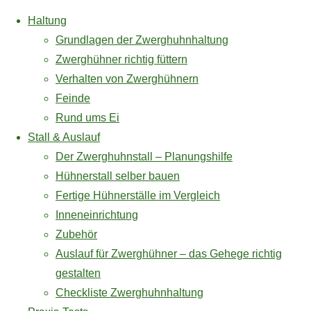
Haltung
Grundlagen der Zwerghuhnhaltung
Zwerghühner richtig füttern
Verhalten von Zwerghühnern
Zum
Feinde
Inhalt
Rund ums Ei
* = Affiliate Link / Werbelink
springen
Stall & Auslauf
Stall & Auslauf
Zubehör
Der Zwerghuhnstall – Planungshilfe
Der Zwerghuhnstall –
Hühnerstall selber bauen
Planungshilfe
Amazon und das Amazon-Logo
Fertige Hühnerställe im Vergleich
Hühnerstall selber bauen
sind Warenzeichen von
Inneneinrichtung
Fertige Hühnerställe im
Amazon.com, Inc. oder eines
Zubehör
Zubehör
Vergleich
seiner verbundenen Unternehmen.
Auslauf für Zwerghühner – das Gehege richtig
Inneneinrichtung
–
gestalten
Zubehör
Checkliste Zwerghuhnhaltung
Auslauf für Zwerghühner –