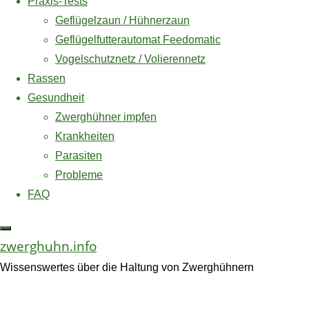
Praxis-Tests
das Gehege richtig
wichtige
Geflügelzaun / Hühnerzaun
gestalten
Geflügelfutterautomat Feedomatic
Checkliste
Vogelschutznetz / Volierennetz
Zwerghuhnhaltung
Utensilien
Rassen
Gesundheit
Buchtipp
für
Zwerghühner impfen
Krankheiten
*
Parasiten
Stall
Probleme
Preis: € 8,99
FAQ
Preis inkl. MwSt.,
Jetzt auf Amazon ansehen*
und
zzgl. Versandkosten
zwerghuhn.info
Zuletzt aktualisiert
am 6. August 2026 um 00:07 .
Auslauf
Wissenswertes über die Haltung von Zwerghühnern
-Anzeige-