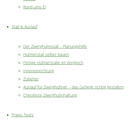
Rund ums Ei
Federlinge
Würmer
Stall & Auslauf
Probleme
Der Zwerghuhnstall – Planungshilfe
Hühnerstall selber bauen
Fertige Hühnerställe im Vergleich
Kropfverstopfung
Inneneinrichtung
Legenot
Zubehör
/
Auslauf für Zwerghühner – das Gehege richtig gestalten
Legeprobleme
Checkliste Zwerghuhnhaltung
Federpicken
Praxis-Tests
Eierfressen