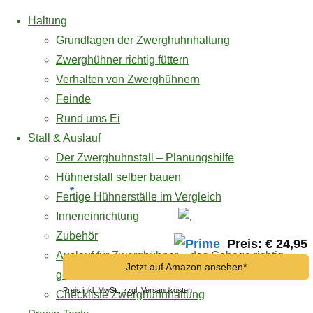
Haltung
Grundlagen der Zwerghuhnhaltung
Zwerghühner richtig füttern
Verhalten von Zwerghühnern
Zum
Feinde
Inhalt
Rund ums Ei
springen
Buchtipp
Stall & Auslauf
Gesundheit
Der Zwerghuhnstall – Planungshilfe
Hühnerstall selber bauen
*
Fertige Hühnerställe im Vergleich
Inneneinrichtung
Gesundheit
Zubehör
Preis: € 24,95
Auslauf für Zwerghühner – das Gehege richtig
Jetzt auf Amazon ansehen*
gestalten
Preis inkl. MwSt., zzgl. Versandkosten
Checkliste Zwerghuhnhaltung
Zwerghühner