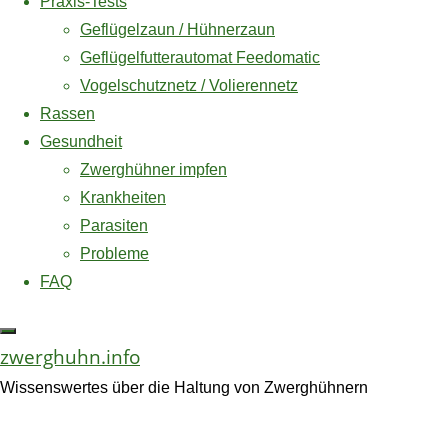
Praxis-Tests
impfen
Zuletzt aktualisiert
am 7. August 2026 um 00:11 . -Anzeige-
Geflügelzaun / Hühnerzaun
* = Affiliate Link / Werbelink
Geflügelfutterautomat Feedomatic
Vogelschutznetz / Volierennetz
Newcastle
Rassen
Disease
Amazon und das Amazon-Logo sind Warenzeichen von
Gesundheit
(ND)
Amazon.com, Inc. oder eines seiner verbundenen
Zwerghühner impfen
–
Unternehmen.
Krankheiten
atypische
Parasiten
Geflügelpest
Probleme
FAQ
Krankheiten
zwerghuhn.info
Kokizidiose
Wissenswertes über die Haltung von Zwerghühnern
Vogelgrippe