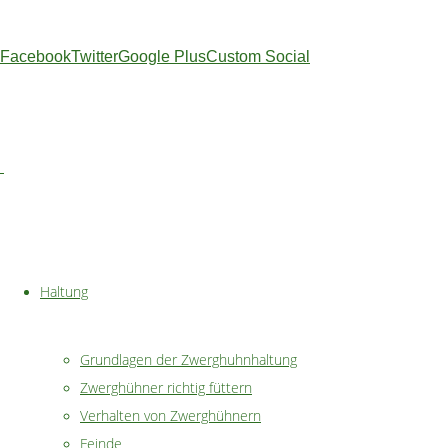
Mykoplasmose
Marek
Facebook
Twitter
Google Plus
Custom Social
´sche
Hühnerlähmung
Hühnerschnupfen
Infektiöse
Bronchitis
Parasiten
Haltung
Grundlagen der Zwerghuhnhaltung
rote
Zwerghühner richtig füttern
Vogelmilbe
Verhalten von Zwerghühnern
Kalkbeinmilbe
Feinde