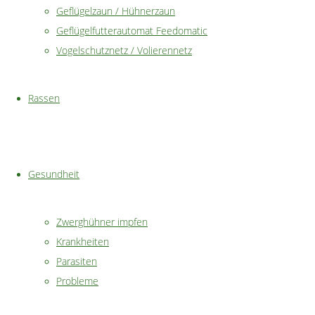
Erfrierungen
Geflügelzaun / Hühnerzaun
Geflügelfutterautomat Feedomatic
Augenentzündungen
Vogelschutznetz / Volierennetz
Durchfall
Rassen
teilen
Gesundheit
teilen
Zwerghühner impfen
merken
Krankheiten
Parasiten
Probleme
Datenschutzerklärung