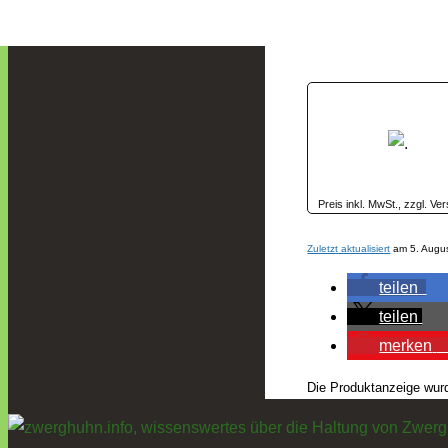
bisher keinerlei Ma
Preis inkl. MwSt., zzgl. V
Zuletzt aktualisiert
am 5. Augu
teilen
teilen
merken
1
Die Produktanzeige wur