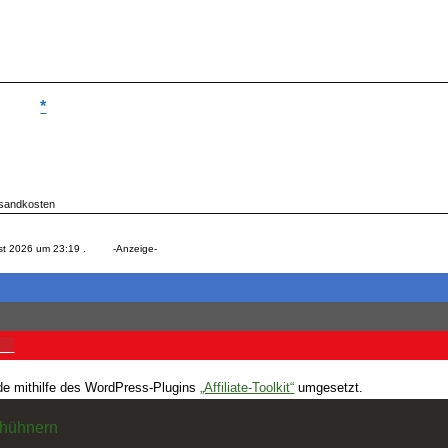
terialermüdung feststellen. Außerdem ist es einfach ein beruhi
*
ersandkosten
st 2026 um 23:19 . -Anzeige-
7
de mithilfe des WordPress-Plugins
„Affiliate-Toolkit“
umgesetzt.