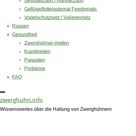
Geflügelzaun / Hühnerzaun
Geflügelfutterautomat Feedomatic
Produktd
Amazon und das Amazon-Logo sind
Vogelschutznetz / Volierennetz
Warenzeichen von Amazon.com, Inc. oder
Rassen
eines seiner verbundenen Unternehmen.
Gesundheit
Zwerghühner impfen
• Netzfarbe schwar
Krankheiten
• Fadenstärke: 1,2
Parasiten
• Reißkraft: ca. 35
Probleme
• UV- und witterungs
FAQ
zwerghuhn.info
Wissenswertes über die Haltung von Zwerghühnern