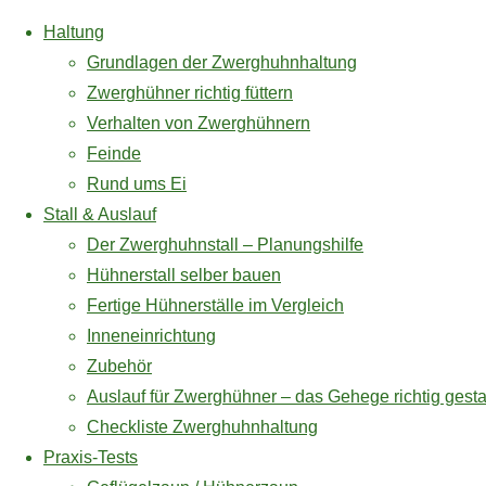
Haltung
Grundlagen der Zwerghuhnhaltung
Zwerghühner richtig füttern
Verhalten von Zwerghühnern
Zum
Feinde
Inhalt
Rund ums Ei
* =
springen
Praxis – Test Hühnerzubehör
Stall & Auslauf
Vogelsc
Der Zwerghuhnstall – Planungshilfe
Geflügelzaun /
Hühnerstall selber bauen
Hühnerzaun
Fertige Hühnerställe im Vergleich
Geflügelfutterautomat
Inneneinrichtung
Feedomatic
Vogelsc
Zubehör
Vogelschutznetz /
Auslauf für Zwerghühner – das Gehege richtig gesta
Volierennetz
Checkliste Zwerghuhnhaltung
Affiliate Link / Werbelink
Praxis-Tests