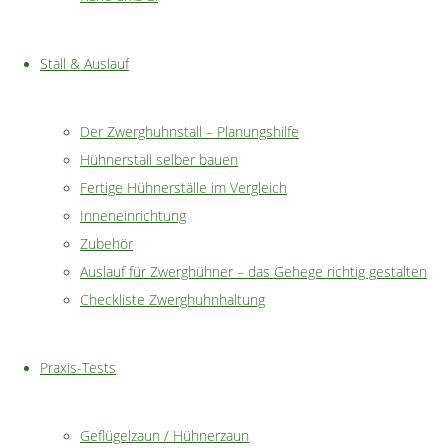
Für den Aufbau werd
einen dicken Pfoste
Stall & Auslauf
Diese Konstruktion
befestigt.
Der Zwerghuhnstall – Planungshilfe
Hühnerstall selber bauen
Fertige Hühnerställe im Vergleich
Inneneinrichtung
Zubehör
Auslauf für Zwerghühner – das Gehege richtig gestalten
Vorteile
Checkliste Zwerghuhnhaltung
Praxis-Tests
Schutz vor Lu
Hühner können
reißfest, UV-
Geflügelzaun / Hühnerzaun