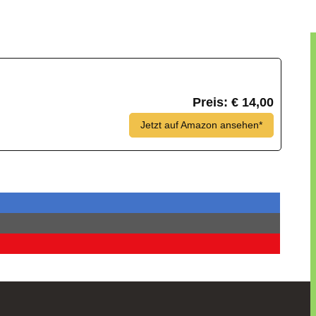
gendes Gefühl, seine Hühner gut geschützt zu wissen.
Preis: € 14,00
Jetzt auf Amazon ansehen*