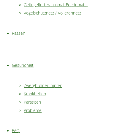
Größe individ
Geflügelfutterautomat Feedomatic
unauffällig
Vogelschutznetz / Volierennetz
Nachteil
Rassen
große Flächen
Gesundheit
Zwerghühner impfen
unsere 
Krankheiten
Parasiten
Probleme
Von uns bekommt da
Nachdem das Geflüge
FAQ