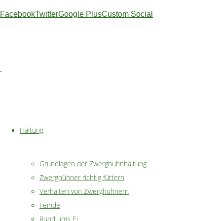
Facebook
Twitter
Google Plus
Custom Social
Praxis –
Nachdem wir direkt
erleiden mussten, w
Wir haben uns für 
Haltung
des Auslaufs haben
Habicht oder Sperb
Grundlagen der Zwerghuhnhaltung
Andererseits bleibt
Zwerghühner richtig füttern
Auch im Winter fäll
Verhalten von Zwerghühnern
Seilen. Damit die 
Feinde
so schnell wieder 
Rund ums Ei