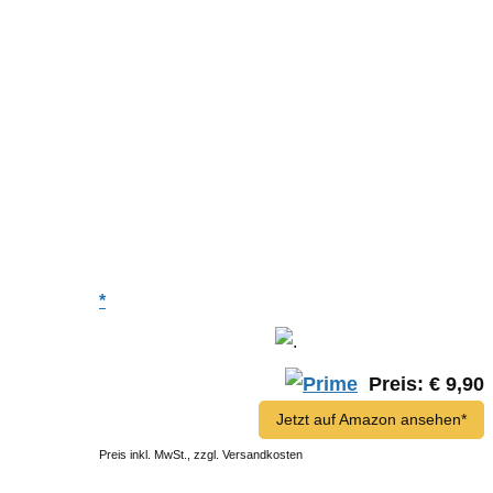
Buchtipp
ßer
*
Preis: € 9,90
Jetzt auf Amazon ansehen*
daher
hner
Preis inkl. MwSt., zzgl. Versandkosten
 an