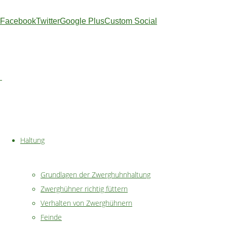
für
Facebook
Twitter
Google Plus
Custom Social
Hühner"
Spätestens nachdem ei
abgeschlossen ist und
wird es Zeit sich um 
Hühnerneuling aber se
…
"Zwerghü
weiterlesen
kaufen"
Haltung
Wie kann i
Grundlagen der Zwerghuhnhaltung
beschäftig
Zwerghühner richtig füttern
Verhalten von Zwerghühnern
Feinde
Auf der Suche nach F