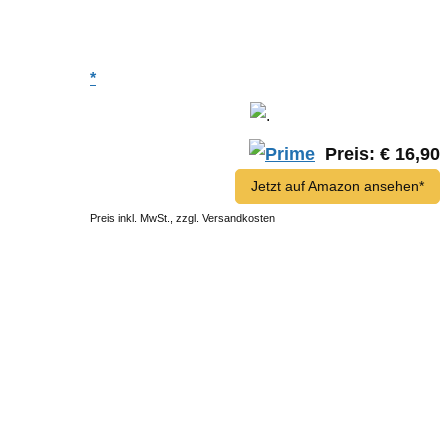
Zuletzt aktualisiert
am 5. August 2026 um 23:19 . -Anzeige-
*
Preis: € 16,90
Jetzt auf Amazon ansehen*
Preis inkl. MwSt., zzgl. Versandkosten
g
 es
Zuletzt aktualisiert
am 5. August 2026 um 00:01 . -Anzeige-