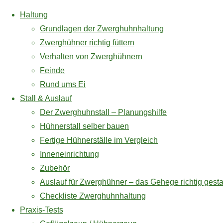
Haltung
Grundlagen der Zwerghuhnhaltung
Zwerghühner richtig füttern
Verhalten von Zwerghühnern
Zum
Feinde
Inhalt
Rund ums Ei
* = Affiliate Link / Werbelink
springen
Stall & Auslauf
Der Zwerghuhnstall – Planungshilfe
Hühnerhalt
Hühnerstall selber bauen
Amazon und das Amazon-Logo sind Warenzeichen von Amazon.com, Inc. od
Fertige Hühnerställe im Vergleich
Hitze zu b
Inneneinrichtung
Zubehör
Datenschutzerklärung
Können Hühner eigent
Auslauf für Zwerghühner – das Gehege richtig gesta
Impressum
schwitzen. Sie besit
Checkliste Zwerghuhnhaltung
anders behelfen, um 
Zurück
Copyright 2017 - 2026 / Zwerghuhn.info - Wissenswertes übe
Praxis-Tests
ihre Flügel vom Körpe
nach