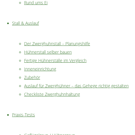
Rund ums Ei
können sich so eigent
Sandbad, Büsche, Gra
benötigen Hühner dah
Stall & Auslauf
Aber gerade in der ka
"Wie
weiterlesen
Der Zwerghuhnstall – Planungshilfe
kann
Hühnerstall selber bauen
ich
Fertige Hühnerställe im Vergleich
meine
Inneneinrichtung
Hühnerhaltu
Zwerghüh
Zubehör
beschäfti
beachten?
Auslauf für Zwerghühner – das Gehege richtig gestalten
Checkliste Zwerghuhnhaltung
Draußen wird es imme
Praxis-Tests
und der Winter steht u
den Stall auf die käl
beachten gilt, wird im