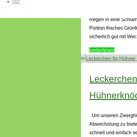
FAQ
Gerade im Winter, wen
Regen in eine Schlamm
Portion frisches Grün
sicherlich gut mit We
"Frisches
weiterlesen
Grünfutter
für
Hühner
Leckerchen
selber
ziehen"
Hühnerknö
Um unseren Zwerghüh
Abwechslung zu bieten
schnell und einfach s