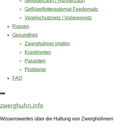
Geflügelzaun / Hühnerzaun
die …
oben
Geflügelfutterautomat Feedomatic
Vogelschutznetz / Volierennetz
"Hühnerha
weiterlesen
Rassen
im
Gesundheit
Sommer
Zwerghühner impfen
–
Hühnerapoth
Krankheiten
Was
Parasiten
ist
Die Haltung von Hühne
Probleme
bei
kann es auch bei uns
FAQ
großer
immer mal wieder klei
Hitze
behandelt werden kön
zu
zwerghuhn.info
beachten?
"Hühnera
weiterlesen
–
Wissenswertes über die Haltung von Zwerghühnern
Erste
Hilfe
Zwerghühne