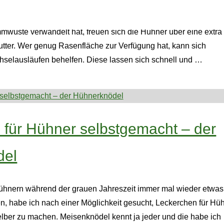
n die Böden gefroren sind oder der Auslauf sich durch den vi
wüste verwandelt hat, freuen sich die Hühner über eine extra
futter. Wer genug Rasenfläche zur Verfügung hat, kann sich
chselausläufen behelfen. Diese lassen sich schnell und …
 für Hühner selbstgemacht – der
del
nern während der grauen Jahreszeit immer mal wieder etwas
, habe ich nach einer Möglichkeit gesucht, Leckerchen für Hü
elber zu machen. Meisenknödel kennt ja jeder und die habe ich