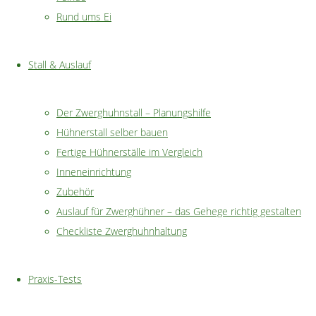
Diesmal
Rund ums Ei
habe
ich
Stall & Auslauf
mich
allerdings
dazu
Der Zwerghuhnstall – Planungshilfe
entschieden,
Hühnerstall selber bauen
unsere
Fertige Hühnerställe im Vergleich
Eier
Inneneinrichtung
nicht
Zubehör
mehr
Auslauf für Zwerghühner – das Gehege richtig gestalten
mit
Checkliste Zwerghuhnhaltung
den
künstlichen
Praxis-Tests
Eierfarben
aus