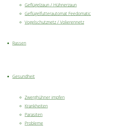
dem
Geflügelzaun / Hühnerzaun
Handel
Geflügelfutterautomat Feedomatic
zu
Vogelschutznetz / Volierennetz
färben.
Wenn
Rassen
man
sich
einmal
die
Gesundheit
Inhaltsstoffe
auf
Zwerghühner impfen
der
Krankheiten
Rückseite
Parasiten
ansieht,
Probleme
finden
sich