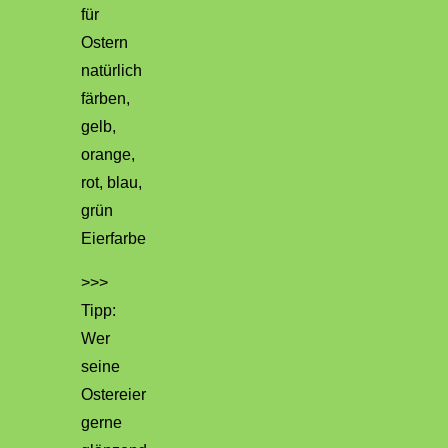
>>>
Tipp:
Wer
seine
Ostereier
gerne