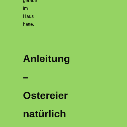
gerade
im
Haus
hatte.
Anleitung
–
Ostereier
natürlich