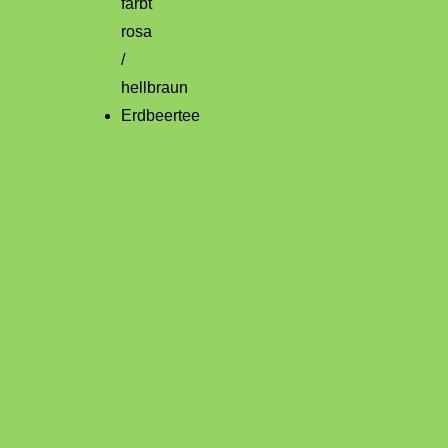
färbt
rosa
/
hellbraun
Erdbeertee