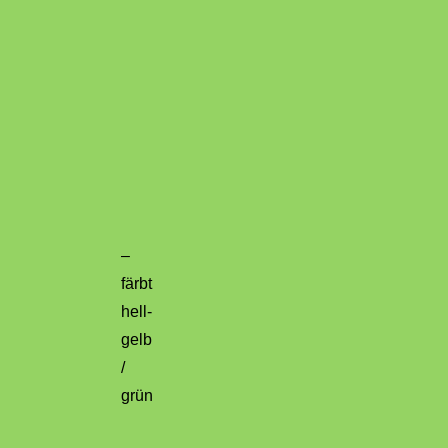
–
färbt
hell-
gelb
/
grün