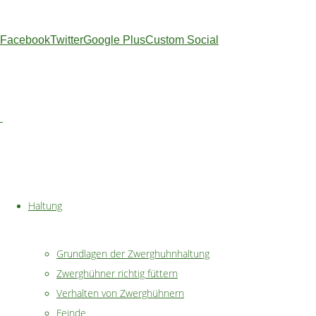
Die
Facebook
Twitter
Google Plus
Custom Social
Osterzeit
rückt
immer
näher
und
da
gehören
selbstverständlich
Haltung
gefärbte
Ostereier
Grundlagen der Zwerghuhnhaltung
auf
Zwerghühner richtig füttern
unseren
Verhalten von Zwerghühnern
Ostertisch.
Feinde