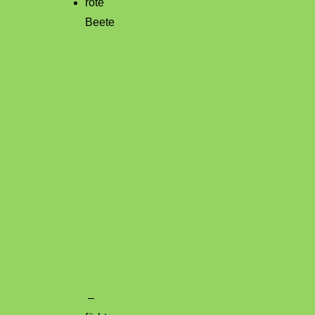
rote
Beete
–