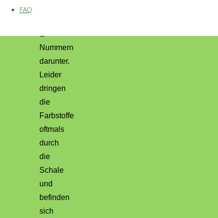
sehr
FAQ
viele
E-
Nummern
darunter.
Leider
dringen
die
Farbstoffe
oftmals
durch
die
Schale
und
befinden
sich