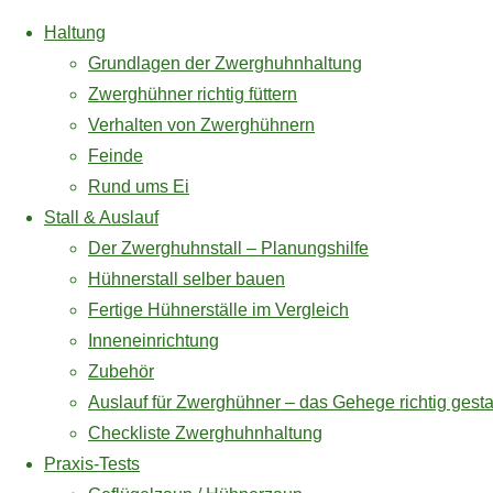
Haltung
Grundlagen der Zwerghuhnhaltung
Zwerghühner richtig füttern
Verhalten von Zwerghühnern
Zum
Feinde
Inhalt
Rund ums Ei
springen
Buchtipp
Stall & Auslauf
Rassen
Der Zwerghuhnstall – Planungshilfe
Hühnerstall selber bauen
*
Fertige Hühnerställe im Vergleich
Inneneinrichtung
Preis: € 9,90
Zwerghühner-
Zubehör
Preis inkl. MwSt.,
Jetzt auf Amazon ansehen*
Auslauf für Zwerghühner – das Gehege richtig gesta
zzgl. Versandkosten
Rassen
Checkliste Zwerghuhnhaltung
Zuletzt aktualisiert
am 7. August 2026 um 23:33 .
Praxis-Tests
-Anzeige-