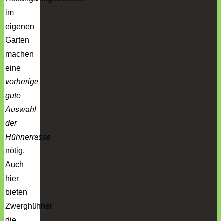
im
eigenen
Garten
machen
eine
vorherige
gute
Auswahl
der
Hühnerrasse
nötig.
Auch
hier
bieten
Zwerghühner
die