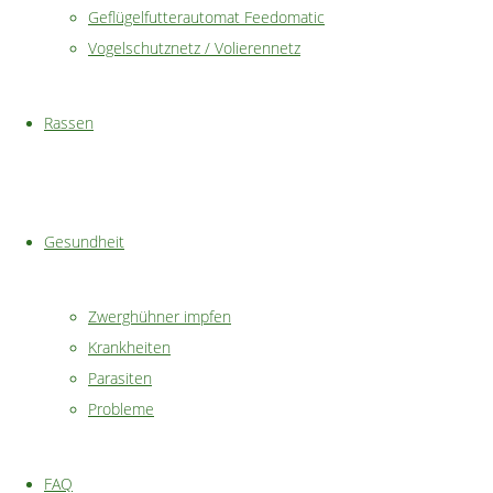
Geflügelfutterautomat Feedomatic
bzw.
Vogelschutznetz / Volierennetz
Zeichnungsvarianten.
Dadurch
bietet
Rassen
sich eine
riesige
Auswahl,
so dass
Gesundheit
für jeden
Hühnerliebhaber
Zwerghühner impfen
ein
Krankheiten
passendes
Parasiten
Federvieh
Probleme
zu finden
ist.
FAQ