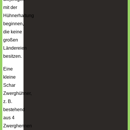
mit der
Hühnerhaltung
beginnen,
die keine
großen
Ländereien
besitzen.
Eine
kleine
Schar
Zwerghühner,
z. B.
bestehend
aus 4
Zwerghennen