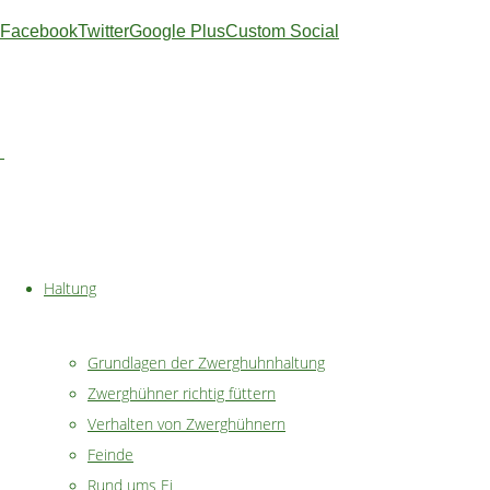
auf die
Facebook
Twitter
Google Plus
Custom Social
Suche
nach
einer
passenden
Hühnerrasse
für den
heimischen
Garten,
Haltung
wird man
feststellen,
dass es
Grundlagen der Zwerghuhnhaltung
genau
Zwerghühner richtig füttern
wie bei
Verhalten von Zwerghühnern
den
Feinde
„großen“
Rund ums Ei