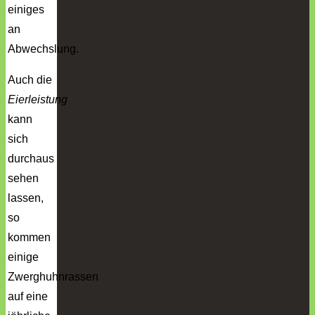
einiges
an
Abwechslung.
Auch die
Eierleistung
kann
sich
durchaus
sehen
lassen,
so
kommen
einige
Zwerghuhnrassen
auf eine