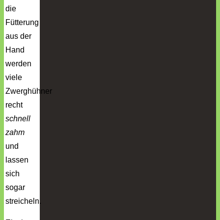
die
Fütterung
aus der
Hand
werden
viele
Zwerghühner
recht
schnell
zahm
und
lassen
sich
sogar
streicheln.