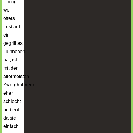
Einzig
wer
öfters
Lust auf
ein
gegrilltes
Hühnchen
hat, ist
mit den
allermeisten
Zwerghühnern
eher
schlecht
bedient,
da sie
einfach