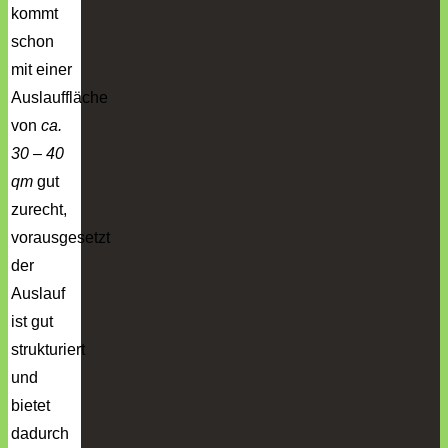
kommt
schon
mit einer
Auslauffläche
von
ca.
30 – 40
qm
gut
zurecht,
vorausgesetzt
der
Auslauf
ist gut
strukturiert
und
bietet
dadurch