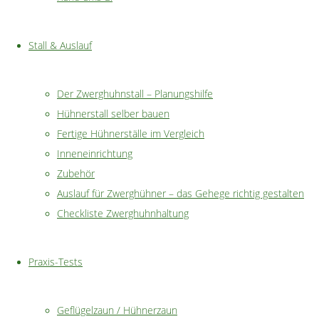
Hühnern
auch bei
Stall & Auslauf
den
Zwerghühnern
eine
Der Zwerghuhnstall – Planungshilfe
große
Hühnerstall selber bauen
Vielfalt
Fertige Hühnerställe im Vergleich
an
Inneneinrichtung
Rassen
Zubehör
gibt.
Auslauf für Zwerghühner – das Gehege richtig gestalten
Hierzu
Checkliste Zwerghuhnhaltung
kommen
dann
Praxis-Tests
noch die
unterschiedlichen
Geflügelzaun / Hühnerzaun
Farb-