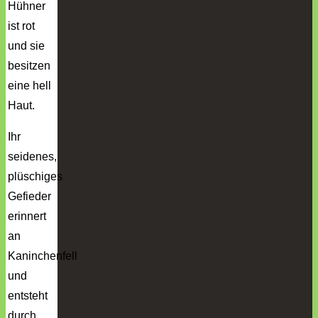
Hühner
ist rot
und sie
besitzen
eine hell
Haut.
Ihr
seidenes,
plüschiges
Gefieder
erinnert
an
Kaninchenfell
und
entsteht
durch