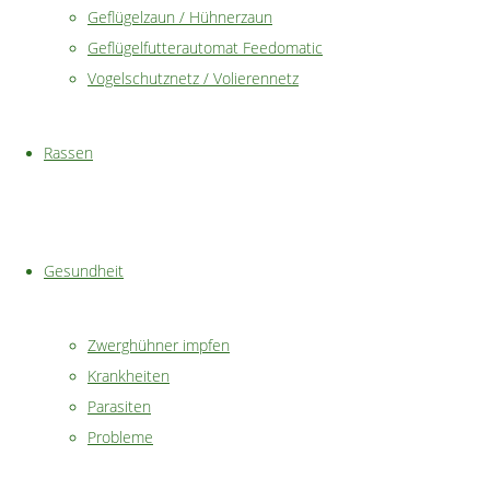
Geflügelzaun / Hühnerzaun
Geflügelfutterautomat Feedomatic
Vogelschutznetz / Volierennetz
Rassemerkmale
Rassen
&
Eigenschaften
Gesundheit
siamesisches
Zwerghühner impfen
Krankheiten
Zwergseidenhuhn
Parasiten
Probleme