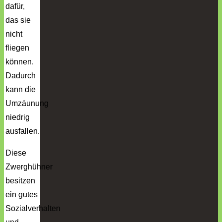
dafür,
das sie
nicht
fliegen
können.
Dadurch
kann die
Umzäunung
niedrig
ausfallen.
Diese
Zwerghühner
besitzen
ein gutes
Sozialverhalten