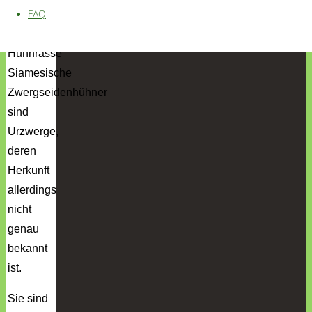
FAQ
Siamesische
Zwergseidenhühner
sind
Urzwerge,
deren
Herkunft
allerdings
nicht
genau
bekannt
ist.
Sie sind