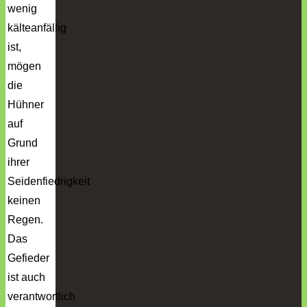
wenig
kälteanfällig
ist,
mögen
die
Hühner
auf
Grund
ihrer
Seidenfiedrigkeit
keinen
Regen.
Das
Gefieder
ist auch
verantwortlich