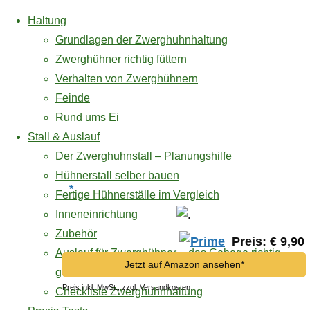
Haltung
Grundlagen der Zwerghuhnhaltung
Zwerghühner richtig füttern
Verhalten von Zwerghühnern
Zum
Feinde
Inhalt
Rund ums Ei
springen
Buchtipp
Stall & Auslauf
siamesisches
Der Zwerghuhnstall – Planungshilfe
Hühnerstall selber bauen
*
Fertige Hühnerställe im Vergleich
Zwergseidenhuhn
Inneneinrichtung
Zubehör
Preis: € 9,90
Auslauf für Zwerghühner – das Gehege richtig
Jetzt auf Amazon ansehen*
siamesisches
gestalten
Preis inkl. MwSt., zzgl. Versandkosten
Checkliste Zwerghuhnhaltung