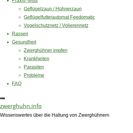
Praxis-Tests
Zuletzt aktualisiert
am 7. August 2026 um 23:33 . -Anzeige-
Zwergseidenhuhn
Geflügelzaun / Hühnerzaun
* = Affiliate Link / Werbelink
Geflügelfutterautomat Feedomatic
Vogelschutznetz / Volierennetz
Rassen
Amazon und das Amazon-Logo sind Warenzeichen von
Gesundheit
Amazon.com, Inc. oder eines seiner verbundenen
Zwerghühner impfen
Unternehmen.
Krankheiten
Parasiten
Probleme
FAQ
Steckbrief
zwerghuhn.info
siamesisches
Wissenswertes über die Haltung von Zwerghühnern