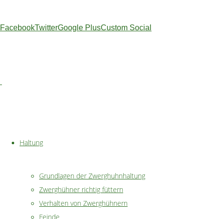
Zwergseidenhuhn
Facebook
Twitter
Google Plus
Custom Social
Haltung
Grundlagen der Zwerghuhnhaltung
Gewicht:
Zwerghühner richtig füttern
600 g
Verhalten von Zwerghühnern
Hahn,
Feinde
500 g