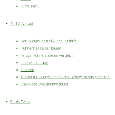
Rund ums Ei
Henne
Legeleistung:
Stall & Auslauf
100 Eier
Eierschalenfarbe:
Der Zwerghuhnstall – Planungshilfe
weiß bis
Hühnerstall selber bauen
cremefarbig
Fertige Hühnerställe im Vergleich
Eiergewicht:
Inneneinrichtung
ca. 28 g
Zubehör
Auslauf für Zwerghühner – das Gehege richtig gestalten
Farbschläge:
Checkliste Zwerghuhnhaltung
weiß
Eigenschaften:
Praxis-Tests
zutraulich