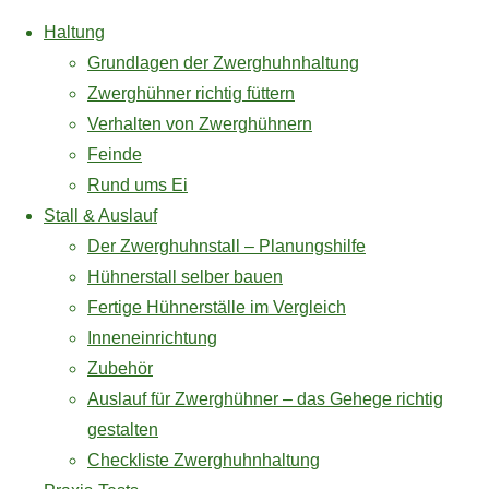
Haltung
Grundlagen der Zwerghuhnhaltung
Zwerghühner richtig füttern
Verhalten von Zwerghühnern
Zum
Feinde
Inhalt
Rund ums Ei
springen
zwerghuhn.info
Stall & Auslauf
Der Zwerghuhnstall – Planungshilfe
Hühnerstall selber bauen
Wissenswertes über die Haltung von Zwerghühnern
Fertige Hühnerställe im Vergleich
Inneneinrichtung
Zubehör
Checkliste Zwerghuhnhaltung
Auslauf für Zwerghühner – das Gehege richtig
gestalten
Checkliste Zwerghuhnhaltung
Fertige Hühnerställe im Vergleich