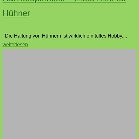
Hühner
Die Haltung von Hühnern ist wirklich ein tolles Hobby....
"Hühnerapotheke
weiterlesen
–
Erste
Hilfe
für
Hühner"