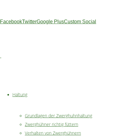
oder ein Bad im Sand genommen, gescharrt und gepickt auf
der Suche nach Würmern, Ameisen und anderen
Facebook
Twitter
Google Plus
Custom Social
Köstlichkeiten. Plötzlich hört man ein lautes Gegacker, das
den anderen mitteilen soll, dass soeben erfolgreich ein Ei
gelegt wurde.
Träumen Sie auch schon lange von Hühnern im eigenen
Garten? Legen Sie auch Wert auf gesunde Eier von
glücklichen Hühnern?
Dann sind
Zwerghühner
genau das Richtige.
Haltung
Grundlagen der Zwerghuhnhaltung
Zwerghühner richtig füttern
Verhalten von Zwerghühnern
Der
geringe Platzbedarf
und die
einfachen