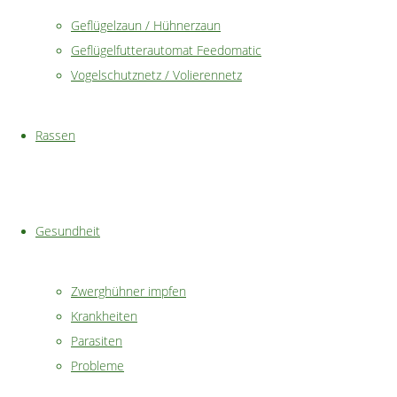
Geflügelzaun / Hühnerzaun
Geflügelfutterautomat Feedomatic
Auf den folgenden Seiten finden Sie hilfreiche Informationen
Vogelschutznetz / Volierennetz
und Tipps, die Ihnen den Einstieg in die Zwerghuhnhaltung
erleichten sollen.
Rassen
Viel Spaß beim Durchstöbern!
teilen
Gesundheit
teilen
merken
154
Zwerghühner impfen
Krankheiten
Parasiten
Probleme