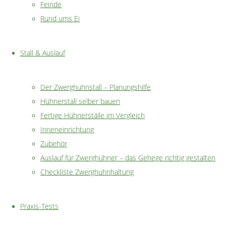
Feinde
Haltungsbedingungen
machen Zwerghühner zum
idealen
Rund ums Ei
Haustier
, welches nicht nur schön anzusehen ist, sondern
auch noch einen Nutzen für den Halter hat. Selbst in
kleineren Gärten findet sich oftmals ein geeignetes
Stall & Auslauf
Plätzchen für einen
Stall
mit
Auslauf
, um eine kleine Schar
Hühner zu halten. Ein Hahn ist dazu übrigens nicht
Der Zwerghuhnstall – Planungshilfe
zwingend notwendig. Durch die
große Auswahl
an
Hühnerstall selber bauen
Zwerghuhnrassen
lässt sich für jeden Hühnerfreund
Fertige Hühnerställe im Vergleich
garantiert das passende Huhn finden.
Inneneinrichtung
Zubehör
Als Hobby begeistert die Hühnerhaltung dabei nicht nur
Auslauf für Zwerghühner – das Gehege richtig gestalten
Erwachsene, sondern auch für Kinder ist es eine spannende
Checkliste Zwerghuhnhaltung
Aufgabe, sich um die gefiederten Haustiere zu kümmern.
Und die aufzuwendende Zeit pro Tag ist dabei überschaubar,
mit nur 10-15 min täglich sind die Zwerghühner erst einmal
Praxis-Tests
gut versorgt.