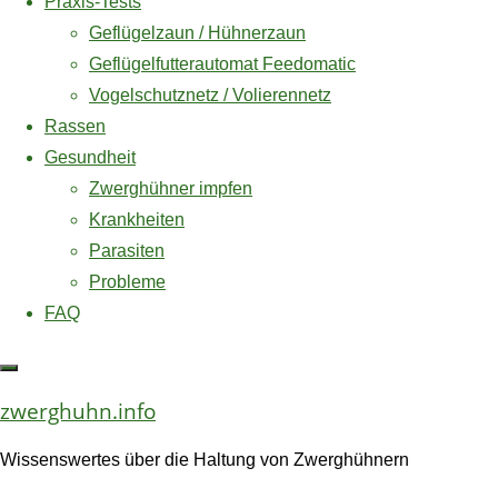
Praxis-Tests
Geflügelzaun / Hühnerzaun
Geflügelfutterautomat Feedomatic
Zwerghühner – eine
Vogelschutznetz / Volierennetz
Rassen
gute Alternative für
Gesundheit
Zwerghühner impfen
Krankheiten
den eigenen Garten
Parasiten
Probleme
FAQ
Man sitzt draußen im eigenen Garten, die Sonne scheint, die
zwerghuhn.info
Vögel zwitschern und geschäftiges Treiben beginnt in einer
Ecke des Grundstücks. Dort wird geflattert und gehüpft, um
Wissenswertes über die Haltung von Zwerghühnern
an die letzten Beeren ganz oben zu kommen, gefaulenzt