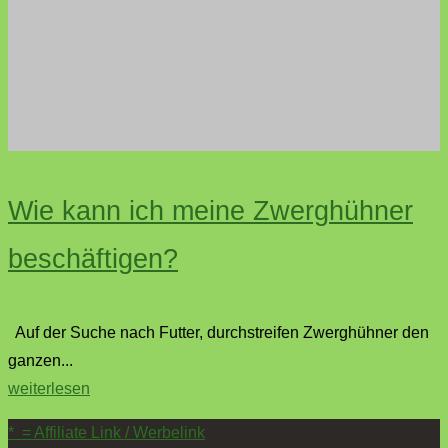
Wie kann ich meine Zwerghühner
beschäftigen?
Auf der Suche nach Futter, durchstreifen Zwerghühner den
ganzen...
"Wie
weiterlesen
kann
* = Affiliate Link / Werbelink
ich